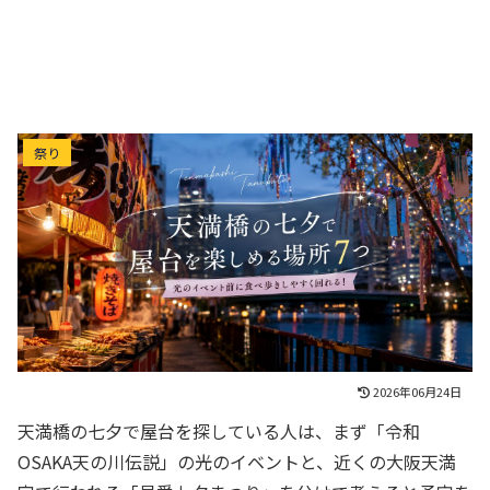
天満橋の七夕で屋台を楽しめる場所7つ｜光のイベ
祭り
ント前に食べ歩きしやすく回れる！
2026年06月24日
天満橋の七夕で屋台を探している人は、まず「令和
OSAKA天の川伝説」の光のイベントと、近くの大阪天満