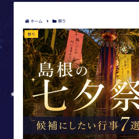
ホーム
祭り
島根の七夕祭りで候補にしたい行事7選｜伝
祭り