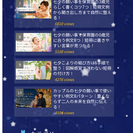
七夕の願い事を保育園の3歳児
らしく書くコツ7つ｜短冊文例
から聞き出し方まで自然に整え
る！
6810 views
七夕の願い事で保育園の0歳児
に合う例文8つ｜短冊に書きや
すい言葉が見つかる！
5108 views
七夕こよりの結び方は6手順で
整う｜図解感覚で迷わない短冊
の付け方！
4276 views
カップルの七夕の願い事で使い
やすい例文8パターン｜重くな
らず二人の未来を自然に伝え
る！
4104 views