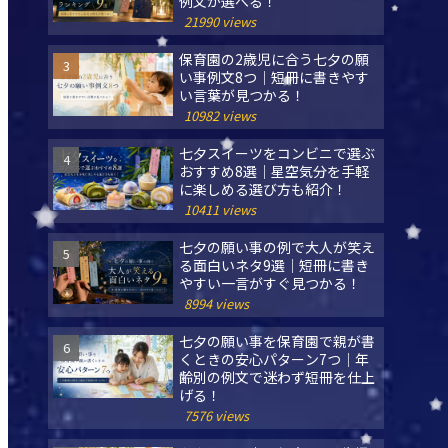
例文が選べる！
21990 views
保育園の2歳児に合う七夕の願
い事例文8つ｜短冊に書きやす
い言葉が見つかる！
10982 views
七夕スイーツをコンビニで選ぶ
おすすめ8選｜星空気分を手軽
に楽しめる選び方も紹介！
10411 views
七夕の願い事の例で大人が笑え
る面白いネタ9選｜短冊に書き
やすい一言がすぐ見つかる！
8994 views
七夕の願い事を保育園で親が書
くときの安心パターン7つ｜年
齢別の例文で迷わず短冊を仕上
げる！
7576 views