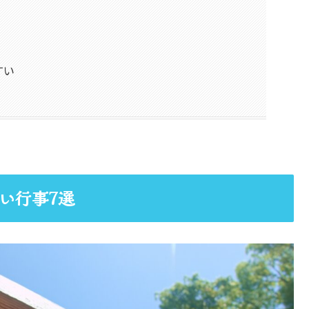
すい
い行事7選