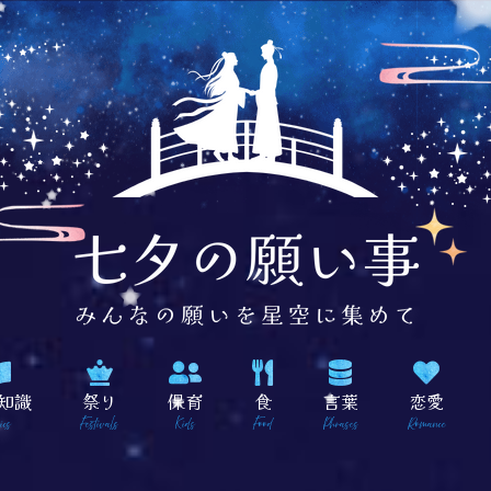
知識
祭り
保育
食
言葉
恋愛
ics
Festivals
Kids
Food
Phrases
Romance