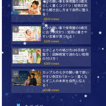
七夕の願い事を保育園の3歳児
らしく書くコツ7つ｜短冊文例
から聞き出し方まで自然に整え
る！
6810 views
七夕の願い事で保育園の0歳児
に合う例文8つ｜短冊に書きや
すい言葉が見つかる！
5105 views
七夕こよりの結び方は6手順で
整う｜図解感覚で迷わない短冊
の付け方！
4269 views
カップルの七夕の願い事で使い
やすい例文8パターン｜重くな
らず二人の未来を自然に伝え
る！
4100 views