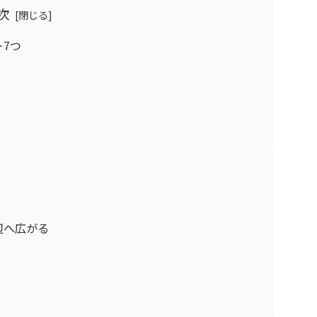
次
7つ
辺へ広がる