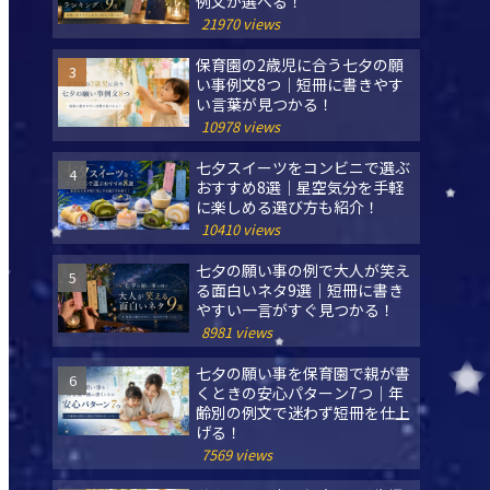
例文が選べる！
21970 views
保育園の2歳児に合う七夕の願
い事例文8つ｜短冊に書きやす
い言葉が見つかる！
10978 views
七夕スイーツをコンビニで選ぶ
おすすめ8選｜星空気分を手軽
に楽しめる選び方も紹介！
10410 views
七夕の願い事の例で大人が笑え
る面白いネタ9選｜短冊に書き
やすい一言がすぐ見つかる！
8981 views
七夕の願い事を保育園で親が書
くときの安心パターン7つ｜年
齢別の例文で迷わず短冊を仕上
げる！
7569 views