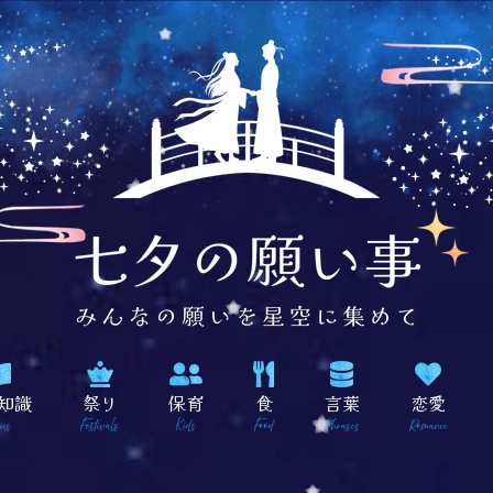
知識
祭り
保育
食
言葉
恋愛
ics
Festivals
Kids
Food
Phrases
Romance