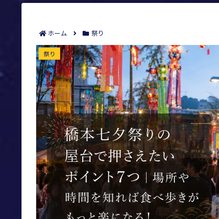
ホーム
祭り
橋本七夕祭りの屋台で押さえたいポイント7つ｜
祭り