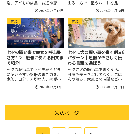
謝、子どもの成長、友達や恋人
出る一方で、星やハートを足し
への思いなど、短冊にそのまま
すぎると読みにくく見えること
2026年07月18日
2026年07月18日
使いやすい例文を紹介しなが
があります。LINE、Instagram、
ら、心に残る書き方や場面別の
X、ブログの導入文などで使うな
言葉
言葉
選び方、重くなりすぎない注意
ら、まずは目的に合う雰囲気を
点までやさしく整理します。
決めてから絵文字を選ぶと失敗...
七夕の願い事で幸せを呼ぶ書
七夕に犬の願い事を書く例文8
き方7つ｜短冊に使える例文ま
パターン｜短冊がやさしく伝
で紹介!
わる言葉を選ぼう！
七夕の願い事で幸せを願うとき
七夕に犬の願い事を書くなら、
に使いやすい短冊の書き方を、
健康や長生きだけでなく、ごは
家族、自分、大切な人、恋愛、
んや散歩、家族との時間など愛
健康、金運、子ども向けの例文
犬らしさが伝わる言葉を選ぶの
2026年07月17日
2026年07月17日
とあわせて紹介します。抽象的
がおすすめです。犬目線のかわ
になりやすい「幸せになりた
いい例文、飼い主目線の温かい
い」という気持ちを、前向きで
書き方、子犬やシニア犬に合う
自然な一文に整えるコツがわか
短冊の表現、安全に飾るための
ります。
注意点まで紹介します。
次のページ