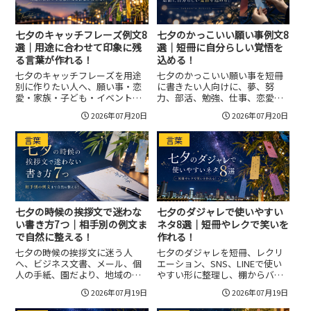
七夕のキャッチフレーズ例文8
七夕のかっこいい願い事例文8
選｜用途に合わせて印象に残
選｜短冊に自分らしい覚悟を
る言葉が作れる！
込める！
七夕のキャッチフレーズを用途
七夕のかっこいい願い事を短冊
別に作りたい人へ、願い事・恋
に書きたい人向けに、夢、努
愛・家族・子ども・イベント・
力、部活、勉強、仕事、恋愛、
店舗・SNS・大人向けの例文を
家族、SNSなどのシーン別で使
2026年07月20日
2026年07月20日
紹介します。星や短冊、天の川
える例文を紹介し、気取りすぎ
など七夕らしい言葉の選び方、
ず自分らしい一文に整えるコツ
言葉
言葉
ポスターやチラシで使いやすい
や避けたい書き方までまとめて
表現、印象に残る短い言葉の作
います。
り方、避けたい失敗例まで整理
し、場面に合う一文を考えやす
くします。
七夕の時候の挨拶文で迷わな
七夕のダジャレで使いやすい
い書き方7つ｜相手別の例文ま
ネタ8選｜短冊やレクで笑いを
で自然に整える！
作れる！
七夕の時候の挨拶文に迷う人
七夕のダジャレを短冊、レクリ
へ、ビジネス文書、メール、個
エーション、SNS、LINEで使い
人の手紙、園だより、地域のお
やすい形に整理し、棚からバッ
知らせで使える書き出しと結び
タ、七夕に棚ぼた、笹っと願
2026年07月19日
2026年07月19日
を整理し、七夕の候や星祭の候
う、星にほしいをかけるなどの
の使い方、短冊や天の川を自然
ネタ例を紹介します。子ども向