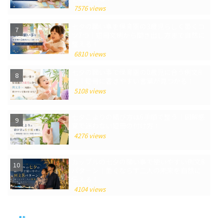
7576 views
七夕の願い事を保育園の3歳児らしく書くコ
ツ7つ｜短冊文例から聞き出し方まで自然に
整える！
6810 views
七夕の願い事で保育園の0歳児に合う例文8
つ｜短冊に書きやすい言葉が見つかる！
5108 views
七夕こよりの結び方は6手順で整う｜図解感
覚で迷わない短冊の付け方！
4276 views
カップルの七夕の願い事で使いやすい例文8
パターン｜重くならず二人の未来を自然に
伝える！
4104 views