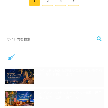
次
1
2
4
へ
新着記事
777の七夕は特別な意味がある？願い事を前
向きに整える日にしよう！
アンパンマンの七夕キャラクター8選｜親子
で楽しむ願い星回の見どころ！