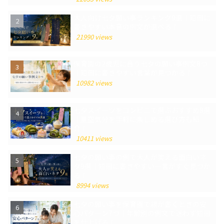
大人向け七夕願い事ランキング9選｜短冊に
書きやすい本音の例文が選べる！
21990 views
保育園の2歳児に合う七夕の願い事例文8つ
｜短冊に書きやすい言葉が見つかる！
10982 views
七夕スイーツをコンビニで選ぶおすすめ8選
｜星空気分を手軽に楽しめる選び方も紹
介！
10411 views
七夕の願い事の例で大人が笑える面白いネ
タ9選｜短冊に書きやすい一言がすぐ見つか
る！
8994 views
七夕の願い事を保育園で親が書くときの安
心パターン7つ｜年齢別の例文で迷わず短冊
を仕上げる！