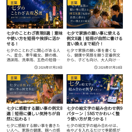
言葉
言葉
に入れるコツ、梅雨明け前後や
けや高齢者向けで滑りにくくす
暑さに合わせた言い換えまで紹
る言い方、大人向けに寒く見せ
介します。
ない整え方も分かります。
七夕のことわざ表現8選｜意味
七夕で家族の願い事に使える
や使い方を短冊や挨拶に活か
例文8選｜短冊が自然に書ける
せる！
言い換えまで紹介！
七夕のことわざに関心がある人
七夕で家族の願い事を書くな
へ、星合、牽牛織女、鵲の橋、
ら、健康や笑顔を願う定番例文
洒涙雨、洗車雨、五色の短冊な
から、子ども向け、大人向け、
どの意味や使い方を整理し、短
夫婦向け、祖父母向けの自然な
2026年07月19日
2026年07月18日
冊、挨拶文、子ども向け説明、
言い換えまで知っておくと短冊
雨の日の表現まで自然に使える
が書きやすくなります。家族み
言葉
言葉
形で紹介します。
んなで楽しめる短冊の作り方
や、願いを前向きな言葉に整え
るコツも紹介します。
七夕に感動する願い事の例文8
七夕の絵文字の組み合わせ例9
選｜短冊に優しい気持ちが自
パターン｜SNSでかわいく整
然に伝わる！
う使い方が見つかる！
七夕に感動する願い事を書きた
七夕の絵文字の組み合わせは、
い人へ、家族の健康、親への感
🎋や🌌を入れるだけで季節感が