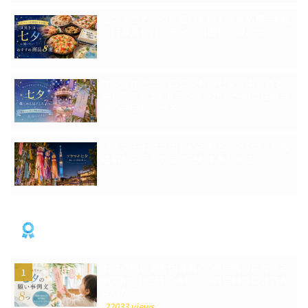
コストコで七夕に買いたいおすすめ商品8選
｜行事食もパーティー料理も一度に整う!
サンリオピューロランドの七夕で楽しめる
見どころ7つ｜限定ショーから予約の注意点
まで先回りできる！
ソラマチ七夕で楽しめる見どころ7つ｜開催
時期から回り方まで迷わず楽しめる！
人気記事
七夕の願い事を保育園の1歳児向けに考える
例文8つ｜短冊に迷わない親目線の書き方が
見つかる！
22033 views