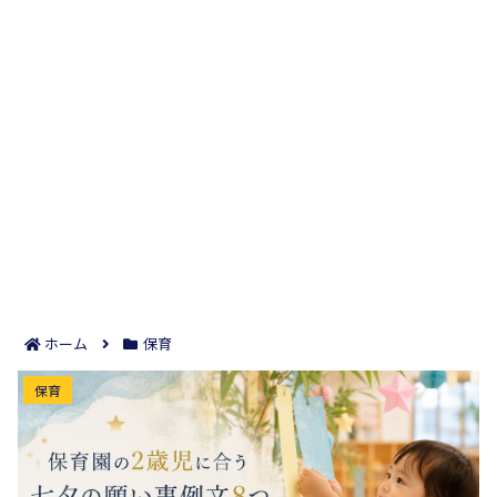
ホーム
保育
保育園の2歳児に合う七夕の願い事例文8つ｜短冊に
保育
書きやすい言葉が見つかる！