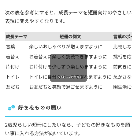
次の表を参考にすると、成長テーマを短冊向けのやさしい
表現に変えやすくなります。
成長テーマ
短冊の例文
言葉のポイ
言葉
楽しいおしゃべりが増えますように
比較しない
着替え
お着替えに楽しく挑戦できますように
挑戦を応援
片付け
お片付けを少しずつ楽しめますように
前向きにす
トイレ
トイレに自分のペースで慣れますように
急かさない
スクロールできます
友だち
お友だちと笑顔で過ごせますように
園生活に合
好きなものの願い
2歳児らしい短冊にしたいなら、子どもの好きなものを願
い事に入れる方法が向いています。