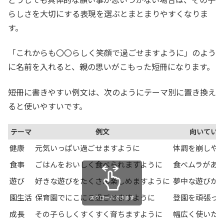
らしさを大切にする表現を選ぶとまとまりやすくなりま
す。
「これからも〇〇らしく笑顔で過ごせますように」のよう
に名前を入れると、親の思いがこもった短冊になります。
短冊に書きやすい例文は、次のようにテーマ別に置き換え
ると使いやすいです。
テーマ
例文
向いてい
健康
元気いっぱい過ごせますように
体調を崩しや
食事
ごはんをおいしく食べられますように
食べムラがあ
遊び
好きな遊びをたくさん楽しめますように
夢中な遊びが
園生活
保育園でにこにこ過ごせますように
登園を頑張っ
スクロールできます
成長
その子らしくすくすく育ちますように
幅広く使いた