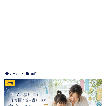
ホーム
保育
七夕の願い事を保育園で親が書くときの安心パター
保育
ン7つ｜年齢別の例文で迷わず短冊を仕上げる！