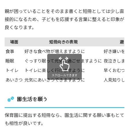
親が困っていることをそのまま書くと短冊としては少し直
接的になるため、子どもを応援する言葉に整えると印象が
良くなります。
場面
短冊向きの表現
避け
食事
好きな食べ物が増えますように
好き嫌いを
睡眠
ぐっすり眠って元気に過ごせますように
夜泣きしま
トイレ
トイレに楽しく行けますように
早くおむつ
スクロールできます
あいさつ
元気にあいさつできますように
人見知りし
園生活を願う
保育園に提出する短冊なら、園生活に関する願い事もとて
も相性が良いです。