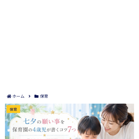
ホーム
保育
七夕の願い事を保育園の4歳児が書くコツ7つ｜子ど
保育
もらしい短冊例で親子の会話が深まる！