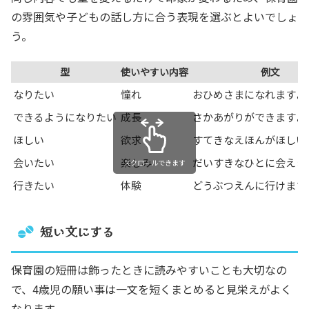
の雰囲気や子どもの話し方に合う表現を選ぶとよいでしょ
う。
型
使いやすい内容
例文
なりたい
憧れ
おひめさまになれますよ
できるようになりたい
成長
さかあがりができますよ
ほしい
欲求
すてきなえほんがほしい
会いたい
楽しみ
だいすきなひとに会えま
スクロールできます
行きたい
体験
どうぶつえんに行けます
短い文にする
保育園の短冊は飾ったときに読みやすいことも大切なの
で、4歳児の願い事は一文を短くまとめると見栄えがよく
なります。