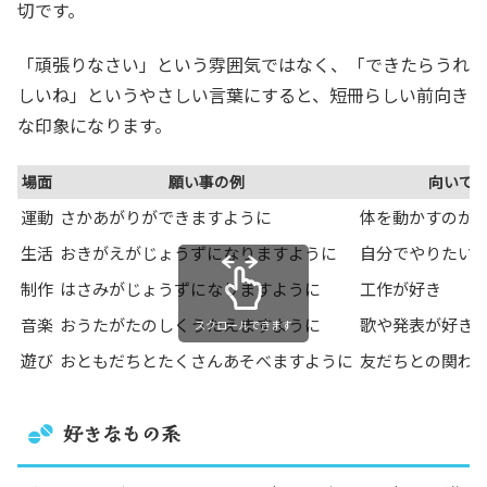
切です。
「頑張りなさい」という雰囲気ではなく、「できたらうれ
しいね」というやさしい言葉にすると、短冊らしい前向き
な印象になります。
場面
願い事の例
向いて
運動
さかあがりができますように
体を動かすのが
生活
おきがえがじょうずになりますように
自分でやりたい
制作
はさみがじょうずになりますように
工作が好き
音楽
おうたがたのしくうたえますように
歌や発表が好き
スクロールできます
遊び
おともだちとたくさんあそべますように
友だちとの関わ
好きなもの系