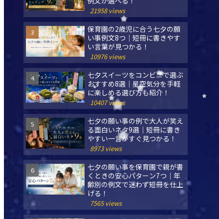
例文が選べる！
21958 views
保育園の2歳児に合う七夕の願
い事例文8つ｜短冊に書きやす
い言葉が見つかる！
10976 views
七夕スイーツをコンビニで選ぶ
おすすめ8選｜星空気分を手軽
に楽しめる選び方も紹介！
10407 views
七夕の願い事の例で大人が笑え
る面白いネタ9選｜短冊に書き
やすい一言がすぐ見つかる！
8973 views
七夕の願い事を保育園で親が書
くときの安心パターン7つ｜年
齢別の例文で迷わず短冊を仕上
げる！
7565 views