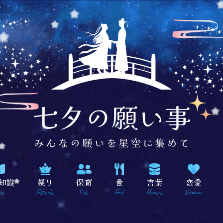
知識
祭り
保育
食
言葉
恋愛
ics
Festivals
Kids
Food
Phrases
Romance