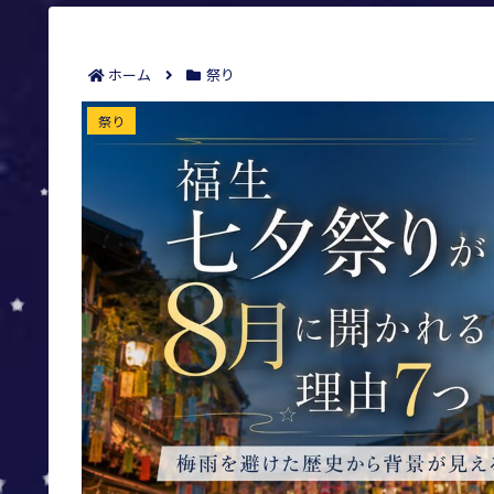
ホーム
祭り
福生七夕祭りが8月に開かれる理由7つ
祭り