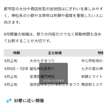
都市型の大分や商店街型の加世田はにぎわいを楽しみやす
く、神社系の小郡や太宰府は祈願や風情を重視したい人に
向きます。
8月開催の候補は、祭りの内容だけでなく移動時間も含め
て比較することが大切です。
時期
主な候補
特徴
8月上旬
大分七夕まつり
中心市街地の大
8月6日・7日頃
媛社神社夏祭り
七夕の里の神社
8月上旬
宝満宮竈門神社
祈願とライトア
スクロールできます
8月上旬
加世田ゆめぴか本町七夕まつり
商店街とステー
旧暦に近い開催