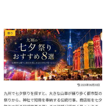
九州の七夕祭りおすすめ8選｜幻想的な飾りと屋台
祭り
を楽しめる行き先が見つかる！
2026年06月30日
九州で七夕祭りを探すと、大きな山車が練り歩く都市型の
祭りから、神社で短冊を奉納する伝統行事、商店街を七夕