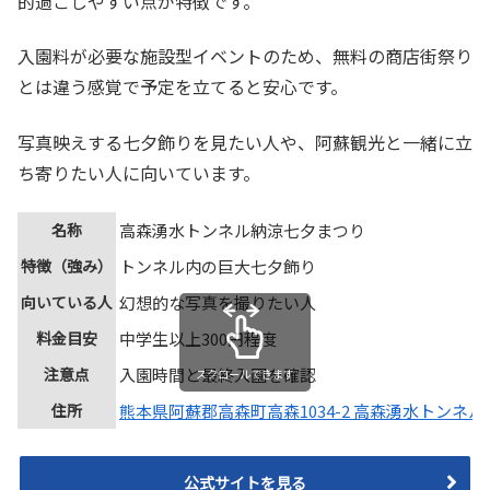
的過ごしやすい点が特徴です。
入園料が必要な施設型イベントのため、無料の商店街祭り
とは違う感覚で予定を立てると安心です。
写真映えする七夕飾りを見たい人や、阿蘇観光と一緒に立
ち寄りたい人に向いています。
名称
高森湧水トンネル納涼七夕まつり
特徴（強み）
トンネル内の巨大七夕飾り
向いている人
幻想的な写真を撮りたい人
料金目安
中学生以上300円程度
注意点
入園時間と最終入園を確認
スクロールできます
住所
熊本県阿蘇郡高森町高森1034-2 高森湧水トンネル
公式サイトを見る