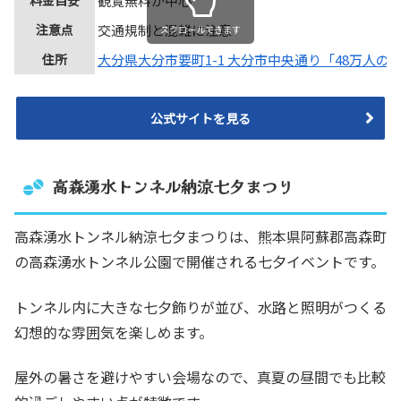
料金目安
観覧無料が中心
注意点
交通規制と混雑に注意
スクロールできます
住所
大分県大分市要町1-1 大分市中央通り「48万人の
公式サイトを見る
高森湧水トンネル納涼七夕まつり
高森湧水トンネル納涼七夕まつりは、熊本県阿蘇郡高森町
の高森湧水トンネル公園で開催される七夕イベントです。
トンネル内に大きな七夕飾りが並び、水路と照明がつくる
幻想的な雰囲気を楽しめます。
屋外の暑さを避けやすい会場なので、真夏の昼間でも比較