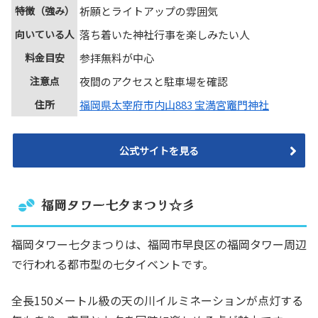
特徴（強み）
祈願とライトアップの雰囲気
向いている人
落ち着いた神社行事を楽しみたい人
料金目安
参拝無料が中心
注意点
夜間のアクセスと駐車場を確認
住所
福岡県太宰府市内山883 宝満宮竈門神社
公式サイトを見る
福岡タワー七夕まつり☆彡
福岡タワー七夕まつりは、福岡市早良区の福岡タワー周辺
で行われる都市型の七夕イベントです。
全長150メートル級の天の川イルミネーションが点灯する