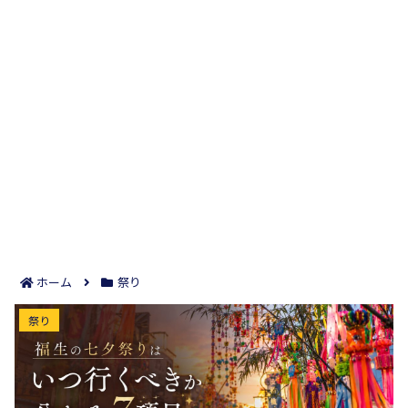
ホーム
祭り
福生の七夕祭りはいつ行くべきか分かる7項目｜
祭り
2026年の日程と時間を早めに押さえる！