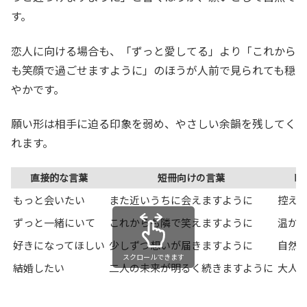
す。
恋人に向ける場合も、「ずっと愛してる」より「これから
も笑顔で過ごせますように」のほうが人前で見られても穏
やかです。
願い形は相手に迫る印象を弱め、やさしい余韻を残してく
れます。
直接的な言葉
短冊向けの言葉
印
もっと会いたい
また近いうちに会えますように
控え
ずっと一緒にいて
これからも隣で笑えますように
温か
好きになってほしい
少しずつ想いが届きますように
自然
スクロールできます
結婚したい
二人の未来が明るく続きますように
大人