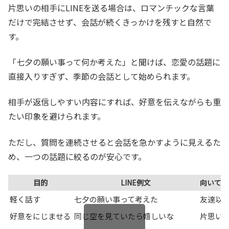
片思いの相手にLINEを送る場合は、ロマンチックな言葉
だけで完結させず、会話が続くきっかけを残すと自然で
す。
「七夕の願い事って何か考えた」と聞けば、恋愛の話題に
直接入りすぎず、季節の会話として始められます。
相手が返信しやすい内容にすれば、好意を伝えながらも重
たい印象を避けられます。
ただし、質問を連続させると会話を急かすように見えるた
め、一つの話題に絞るのが安心です。
目的
LINE例文
向いてい
軽く話す
七夕の願い事って考えた
友達以
好意をにじませる
同じ空を見ていたら嬉しいな
片思い