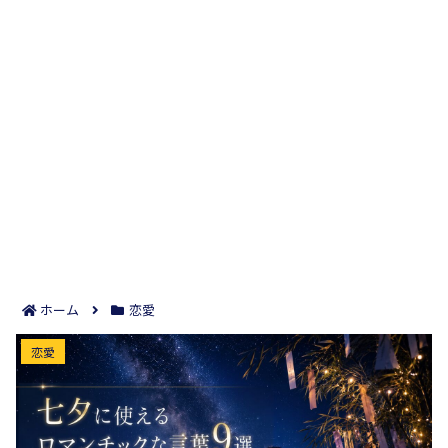
ホーム
恋愛
七夕に使えるロマンチックな言葉9選｜短冊やLINE
恋愛
で想いが自然に届く！