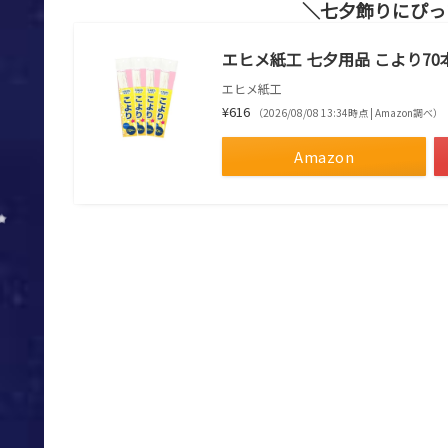
七夕飾りにぴっ
エヒメ紙工 七夕用品 こより70本
エヒメ紙工
¥616
（2026/08/08 13:34時点 | Amazon調べ）
Amazon