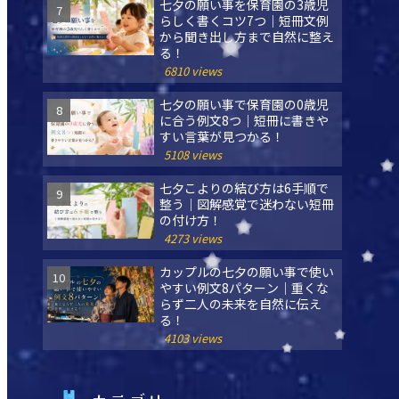
七夕の願い事を保育園の3歳児
らしく書くコツ7つ｜短冊文例
から聞き出し方まで自然に整え
る！
6810 views
七夕の願い事で保育園の0歳児
に合う例文8つ｜短冊に書きや
すい言葉が見つかる！
5108 views
七夕こよりの結び方は6手順で
整う｜図解感覚で迷わない短冊
の付け方！
4273 views
カップルの七夕の願い事で使い
やすい例文8パターン｜重くな
らず二人の未来を自然に伝え
る！
4103 views