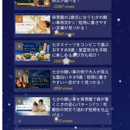
例文が選べる！
21987 views
保育園の2歳児に合う七夕の願
い事例文8つ｜短冊に書きやす
い言葉が見つかる！
10980 views
七夕スイーツをコンビニで選ぶ
おすすめ8選｜星空気分を手軽
に楽しめる選び方も紹介！
10411 views
七夕の願い事の例で大人が笑え
る面白いネタ9選｜短冊に書き
やすい一言がすぐ見つかる！
8990 views
七夕の願い事を保育園で親が書
くときの安心パターン7つ｜年
齢別の例文で迷わず短冊を仕上
げる！
7575 views