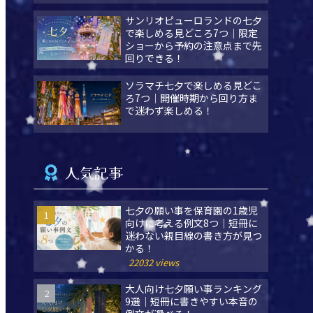
サンリオピューロランドの七夕
で楽しめる見どころ7つ｜限定
ショーから予約の注意点まで先
回りできる！
ソラマチ七夕で楽しめる見どこ
ろ7つ｜開催時期から回り方ま
で迷わず楽しめる！
人気記事
七夕の願い事を保育園の1歳児
向けに考える例文8つ｜短冊に
迷わない親目線の書き方が見つ
かる！
22032 views
大人向け七夕願い事ランキング
9選｜短冊に書きやすい本音の