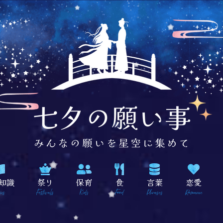
知識
祭り
保育
食
言葉
恋愛
ics
Festivals
Kids
Food
Phrases
Romance