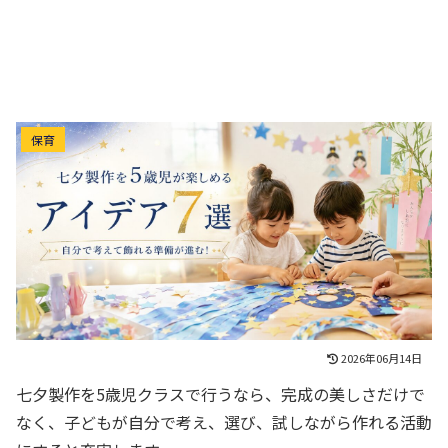
七夕製作を5歳児が楽しめるアイデア7選｜自分で考
保育
えて飾れる準備が進む！
2026年06月14日
七夕製作を5歳児クラスで行うなら、完成の美しさだけで
なく、子どもが自分で考え、選び、試しながら作れる活動