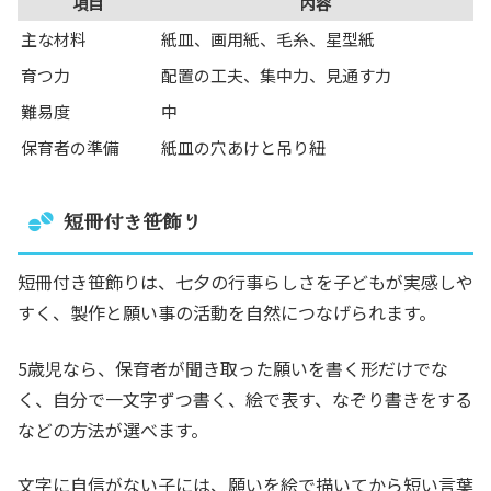
項目
内容
主な材料
紙皿、画用紙、毛糸、星型紙
育つ力
配置の工夫、集中力、見通す力
難易度
中
保育者の準備
紙皿の穴あけと吊り紐
短冊付き笹飾り
短冊付き笹飾りは、七夕の行事らしさを子どもが実感しや
すく、製作と願い事の活動を自然につなげられます。
5歳児なら、保育者が聞き取った願いを書く形だけでな
く、自分で一文字ずつ書く、絵で表す、なぞり書きをする
などの方法が選べます。
文字に自信がない子には、願いを絵で描いてから短い言葉