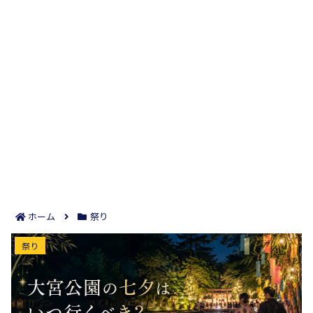
ホーム
祭り
大宮公園の七夕はいつ行くべき？水辺の灯りと周辺
祭り
イベントまで迷わず楽しめる！