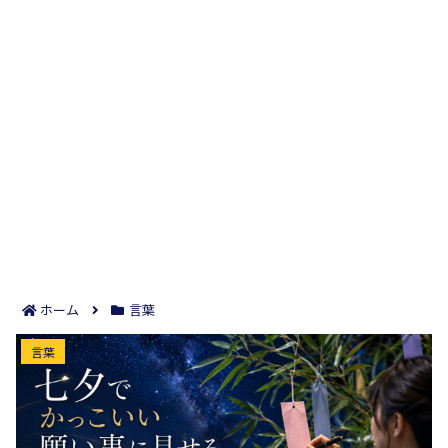
ホーム
言葉
七夕でかっこいい願い事に見せる例文8選｜短冊が
言葉
映える書き方まで整える！