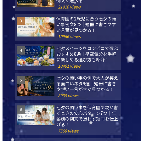
例文が選べる！
21910 views
保育園の2歳児に合う七夕の願
い事例文8つ｜短冊に書きやす
い言葉が見つかる！
10966 views
七夕スイーツをコンビニで選ぶ
おすすめ8選｜星空気分を手軽
に楽しめる選び方も紹介！
10401 views
七夕の願い事の例で大人が笑え
る面白いネタ9選｜短冊に書き
やすい一言がすぐ見つかる！
8939 views
七夕の願い事を保育園で親が書
くときの安心パターン7つ｜年
齢別の例文で迷わず短冊を仕上
げる！
7560 views