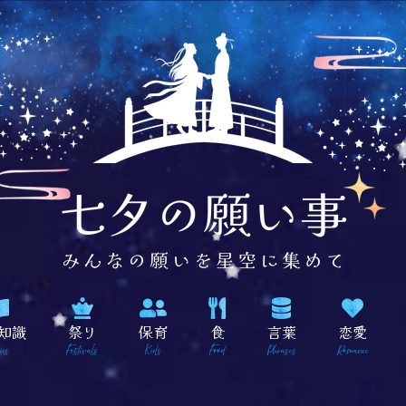
知識
祭り
保育
食
言葉
恋愛
ics
Festivals
Kids
Food
Phrases
Romance