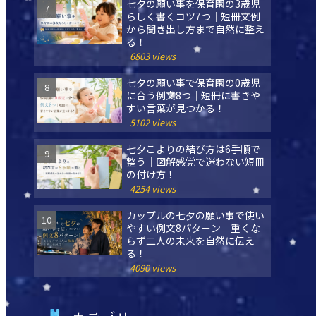
七夕の願い事を保育園の3歳児
らしく書くコツ7つ｜短冊文例
から聞き出し方まで自然に整え
る！
6803 views
七夕の願い事で保育園の0歳児
に合う例文8つ｜短冊に書きや
すい言葉が見つかる！
5102 views
七夕こよりの結び方は6手順で
整う｜図解感覚で迷わない短冊
の付け方！
4254 views
カップルの七夕の願い事で使い
やすい例文8パターン｜重くな
らず二人の未来を自然に伝え
る！
4090 views