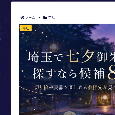
ホーム
寺社
埼玉で七夕御朱印を探すなら候補8選｜切
寺社