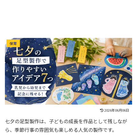
七夕の足型製作で作りやすいアイデア7つ｜乳児か
保育
ら幼児まで記念に残せる！
2026年06月06日
七夕の足型製作は、子どもの成長を作品として残しなが
ら、季節行事の雰囲気も楽しめる人気の製作です。