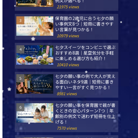
例文が選べる！
21975 views
保育園の2歳児に合う七夕の願
い事例文8つ｜短冊に書きやす
い言葉が見つかる！
10979 views
七夕スイーツをコンビニで選ぶ
おすすめ8選｜星空気分を手軽
に楽しめる選び方も紹介！
10410 views
七夕の願い事の例で大人が笑え
る面白いネタ9選｜短冊に書き
やすい一言がすぐ見つかる！
8981 views
七夕の願い事を保育園で親が書
くときの安心パターン7つ｜年
齢別の例文で迷わず短冊を仕上
げる！
7570 views