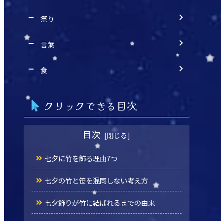
祭り
言葉
食
クリックできる目次
目次
七夕に竹を飾る理由7つ
七夕の竹と笹を混同しない考え方
七夕飾りが竹に結ばれるまでの由来