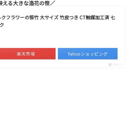
映える大きな造花の笹
 シルクフラワーの笹竹 大サイズ 竹皮つき CT触媒加工済 七
イク
）
楽天市場
Yahooショッピング
ポチップ