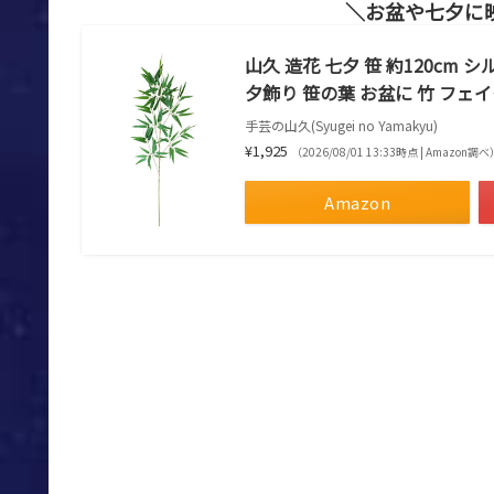
お盆や七夕に
山久 造花 七夕 笹 約120cm
夕飾り 笹の葉 お盆に 竹 フェ
手芸の山久(Syugei no Yamakyu)
¥1,925
（2026/08/01 13:33時点 | Amazon調べ
Amazon