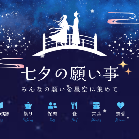
知識
祭り
保育
食
言葉
恋愛
ics
Festivals
Kids
Food
Phrases
Romance