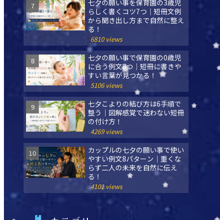
七夕の願い事を保育園の3歳児
らしく書くコツ7つ｜短冊文例
から聞き出し方まで自然に整え
る！
6810 views
七夕の願い事で保育園の0歳児
に合う例文8つ｜短冊に書きや
すい言葉が見つかる！
5106 views
七夕こよりの結び方は6手順で
整う｜図解感覚で迷わない短冊
の付け方！
4269 views
カップルの七夕の願い事で使い
やすい例文8パターン｜重くな
らず二人の未来を自然に伝え
る！
4101 views