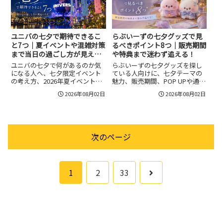
の確認、パーク周辺で七夕気分
を楽しむ方法まで紹介します。
ユニバの七夕で期待できるこ
らぶいーずの七夕グッズで見
と7つ｜夏イベントや混雑対策
るべきポイント8つ｜販売期間
まで当日の過ごし方が見え
や特典まで迷わず追える！
る！
ユニバの七夕で何があるのか気
らぶいーずの七夕グッズを探し
になる人へ、七夕限定イベント
ている人向けに、七夕テーマの
の考え方、2026年夏イベントと
魅力、販売期間、POP UPや通販
の重なり、デートや子連れでの
の見方、購入特典、完売リス
2026年08月02日
2026年08月02日
過ごし方、夜の写真スポットの
ク、後悔しにくい選び方を整理
作り方、暑さ対策やチケット選
しました。すもっぴやぴょんち
びまで整理しています。短冊や
ーたちの季節限定感を楽しみた
笹飾りだけに期待せず、夏の夜
い人が、どこを確認すればよい
の雰囲気を七夕らしく楽しむた
か迷わず把握できます。
次のページ
めの計画づくりに役立つ内容で
す。
次
1
2
33
へ