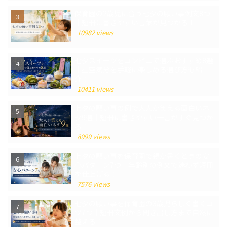
保育園の2歳児に合う七夕の願い事例文8つ
｜短冊に書きやすい言葉が見つかる！
10982 views
七夕スイーツをコンビニで選ぶおすすめ8選
｜星空気分を手軽に楽しめる選び方も紹
介！
10411 views
七夕の願い事の例で大人が笑える面白いネ
タ9選｜短冊に書きやすい一言がすぐ見つか
る！
8999 views
七夕の願い事を保育園で親が書くときの安
心パターン7つ｜年齢別の例文で迷わず短冊
を仕上げる！
7576 views
七夕の願い事を保育園の3歳児らしく書くコ
ツ7つ｜短冊文例から聞き出し方まで自然に
整える！