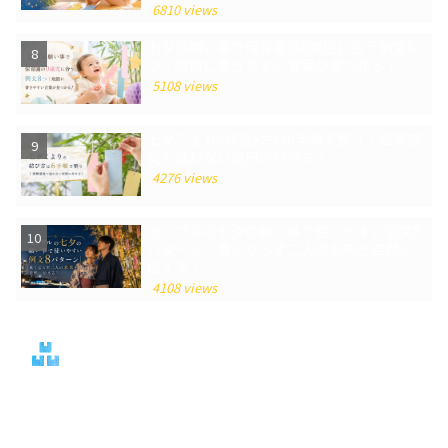
6810 views
七夕の願い事で保育園の0歳児に合う例文8
つ｜短冊に書きやすい言葉が見つかる！
5108 views
七夕こよりの結び方は6手順で整う｜図解感
覚で迷わない短冊の付け方！
4276 views
カップルの七夕の願い事で使いやすい例文8
パターン｜重くならず二人の未来を自然に
伝える！
4108 views
カテゴリー
エンタメ