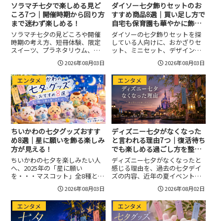
ソラマチ七夕で楽しめる見ど
ダイソー七夕飾りセットのお
ころ7つ｜開催時期から回り方
すすめ商品8選｜買い足し方で
まで迷わず楽しめる！
自宅も保育園も華やかに飾れ
る！
ソラマチ七夕の見どころや開催
ダイソーの七夕飾りセットを探
時期の考え方、短冊体験、限定
している人向けに、おかざりセ
スイーツ、プラネタリウム、東
ット、ミニセット、デザインか
京スカイツリーとの回り方をま
ざり、笹、竹筒などの選び方を
2026年08月03日
2026年08月03日
とめ、初めてでも半日で楽しめ
用途別に整理しました。自宅、
る順番や雨の日、混雑、子連れ
保育園、施設、店舗装飾で失敗
エンタメ
エンタメ
の注意点まで紹介します。
しにくい買う順番や、子どもと
安全に楽しむ注意点、在庫確認
の考え方までわかります。
ちいかわの七夕グッズおすす
ディズニー七夕がなくなった
め8選｜星に願いを飾る楽しみ
と言われる理由7つ｜復活待ち
方が見える！
でも楽しめる過ごし方を整
理！
ちいかわの七夕を楽しみたい人
ディズニー七夕がなくなったと
へ、2025年の「星に願い
感じる理由を、過去の七夕デイ
を・・・マスコット」全8種と
ズの内容、近年の夏イベントへ
2024年の「七夕だねマスコッ
の変化、復活未定と考えられる
2026年08月03日
2026年08月02日
ト」の違い、飾り方、短冊の願
背景から整理します。七夕グリ
い事例、公式販売や再入荷の確
ーティングや短冊体験を期待し
エンタメ
エンタメ
認方法、中古購入時の注意点ま
ている人に向けて、来園前に見
でまとめました。
るべき予定、グッズやメニュー