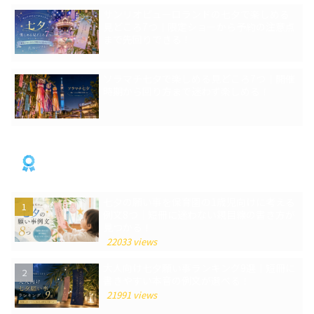
サンリオピューロランドの七夕で楽しめる
見どころ7つ｜限定ショーから予約の注意点
まで先回りできる！
ソラマチ七夕で楽しめる見どころ7つ｜開催
時期から回り方まで迷わず楽しめる！
人気記事
七夕の願い事を保育園の1歳児向けに考える
例文8つ｜短冊に迷わない親目線の書き方が
見つかる！
22033 views
大人向け七夕願い事ランキング9選｜短冊に
書きやすい本音の例文が選べる！
21991 views