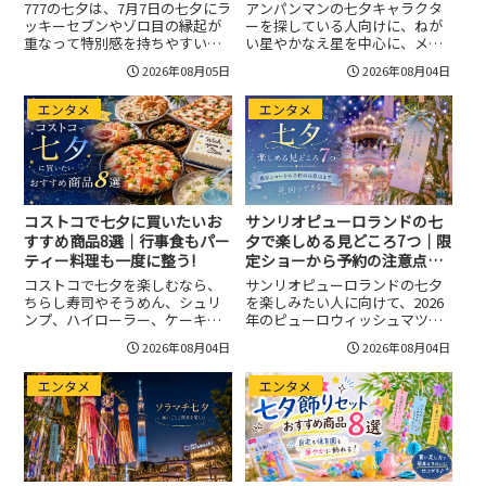
777の七夕は、7月7日の七夕にラ
アンパンマンの七夕キャラクタ
ッキーセブンやゾロ目の縁起が
ーを探している人向けに、ねが
重なって特別感を持ちやすい日
い星やかなえ星を中心に、メロ
です。願い事が必ず叶うと断定
ンパンナちゃん、クリームパン
2026年08月05日
2026年08月04日
するのではなく、短冊に書く内
ダ、ゴミラ、しらたまさんなど
容を具体化し、恋愛・金運・仕
七夕回で注目したい仲間を整理
エンタメ
エンタメ
事運・家族への願いを行動へつ
し、親子で楽しむ見どころや短
なげる考え方を整理します。
冊遊びへの活用方法まで紹介し
ます。
コストコで七夕に買いたいお
サンリオピューロランドの七
すすめ商品8選｜行事食もパー
夕で楽しめる見どころ7つ｜限
ティー料理も一度に整う!
定ショーから予約の注意点ま
で先回りできる！
コストコで七夕を楽しむなら、
サンリオピューロランドの七夕
ちらし寿司やそうめん、シュリ
を楽しみたい人に向けて、2026
ンプ、ハイローラー、ケーキな
年のピューロウィッシュマツリ
どを組み合わせると、行事食と
の見どころ、イルミネーション
2026年08月04日
2026年08月04日
パーティー感を一度に整えやす
ショー、フォトスポット、Kiki＆
くなります。おすすめ商品8選、
Lalaエリア、限定グッズ、フー
エンタメ
エンタメ
七夕らしい飾り方、人数別の予
ド、来場予約やグリーティング
算感、予約や保冷の注意点まで
参加券の注意点まで整理してい
紹介します。
ます。